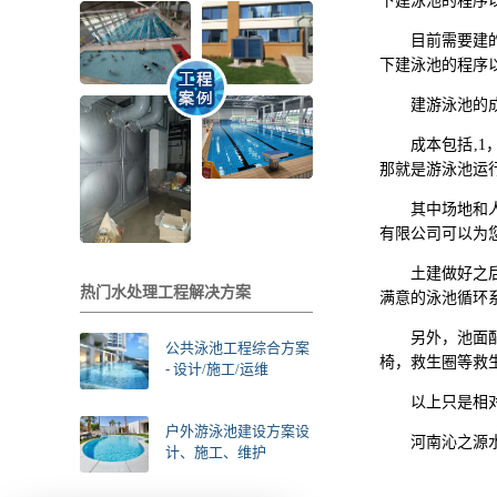
下建泳池的程序
目前需要建
下建泳池的程序
建游泳池的
成本包括,
那就是游泳池运
其中场地和
有限公司可以为
土建做好之
热门水处理工程解决方案
满意的泳池循环
另外，池面
公共泳池工程综合方案
椅，救生圈等救
- 设计/施工/运维
以上只是相
户外游泳池建设方案设
河南沁之源
计、施工、维护