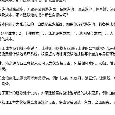
以及成本。那么建泳池的成本都包含哪些呢？
的泳池越来越多，无论是公共游泳馆，私家泳池，酒店泳池，体育馆，还
以及成本。那么建泳池的成本都包含哪些呢？
成本问题是大家关注的，自然是越少越好。如果你想建游泳池，将各种成
1，场地成本；2，土建成本；3，泳池设备成本；4，池面配套成本；5，
行的成本。
人工成本我们就不多说了，土建则可以找专业进行土建的公司或承包队来
您免费设计泳池循环系统，根据您的场地情况泳池规格等来量身布局循环
后，沁之源专业工程部人员可以为您安装设备，包括循环水泵，砂缸，管
系统。
配套设施沁之源也可以为您提供，例如扶梯，水底灯，池壁灯，泳道线，
生设备。
对于室外的游泳池来说的，如果建设室内游泳池考虑的成本更多，例如加
水处理工程为您提供全套游泳池设备，供应安装调试一条龙，全国服务。