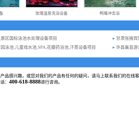
备
玫瑰温泉洗浴设备
鸭嘴冲击浴
景区国标泳池水处理设备项目
▸
甘肃张掖宾
园泳池,儿童戏水池,SPA,花瓣药浴池,汗蒸设备项目
▸
许昌襄县游
的产品感兴趣，或您对我们的产品有任何的疑问，请马上联系我们的在线
400-618-8888
电话：
进行咨询。