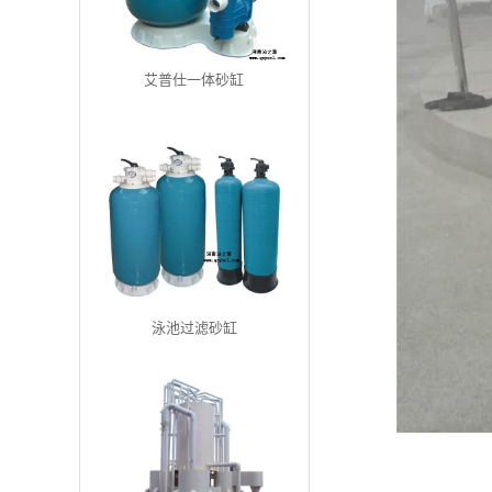
艾普仕一体砂缸
泳池过滤砂缸