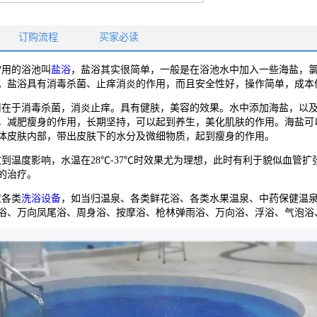
订购流程
买家必读
用的浴池叫
盐浴
，盐浴其实很简单，一般是在浴池水中加入一些海盐，
。盐浴具有消毒杀菌、止痒消炎的作用，而且安全性好，操作简单，成本
于消毒杀菌，消炎止痒。具有健肤，美容的效果。水中添加海盐，以及
，减肥瘦身的作用，长期坚持，可以起到养生，美化肌肤的作用。海盐可
体皮肤内部，带出皮肤下的水分及微细物质，起到瘦身的作用。
温度影响，水温在28℃-37℃时效果尤为理想，此时有利于貌似血管扩
的治疗。
各类
洗浴设备
，如当归温泉、各类鲜花浴、各类水果温泉、中药保健温
浴、万向凤尾浴、周身浴、按摩浴、枪林弹雨浴、万向浴、浮浴、气泡浴