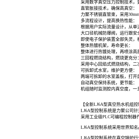
采用数字真空压力控制技术，
直管胀接技术，确保高真空：
力聚不锈钢直管束，采用30
多流程设计，提高换热性能：
根据用户实际流量设计，从单
大口径机械防爆阀，运行跟安
即使电子保护装置全部失灵，
整体热镀机架，寿命更长：
整体进行热镀处理，再喷涂高
三回程燃烧结构，燃烧更充分
采用中心回焰式燃烧结构，二次
可拆卸式水室，维护更方便：
两端可拆卸的水室盖板，打开
自动真空保持系统，更节能：
机组随时监测腔内真空度，一
【全新LJ6A型真空热水机组
LJ6A型控制系统是力聚公
采用工业级PLC可编程控制
LJ6A型控制系统采用世界
LJ6A型控制系统在真空锅