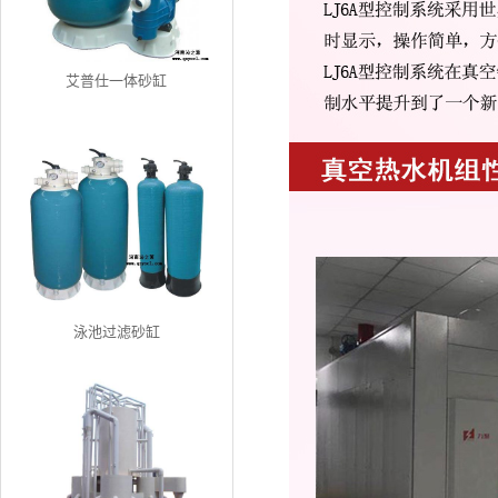
艾普仕一体砂缸
泳池过滤砂缸