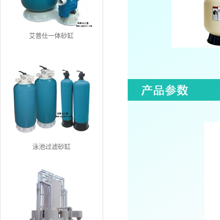
艾普仕一体砂缸
泳池过滤砂缸