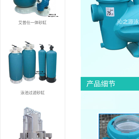
艾普仕一体砂缸
泳池过滤砂缸